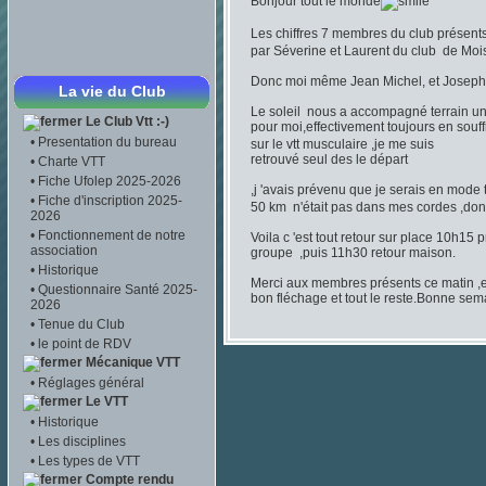
Bonjour tout le monde
Les chiffres 7 membres du club présen
par Séverine et Laurent du club de Moi
Donc moi même Jean Michel, et Joseph,T
La vie du Club
Le soleil nous a accompagné terrain u
Le Club Vtt :-)
pour moi,effectivement toujours en so
•
Presentation du bureau
sur le vtt musculaire ,je me suis
retrouvé seul des le départ
•
Charte VTT
•
Fiche Ufolep 2025-2026
,j 'avais prévenu que je serais en mode t
•
Fiche d'inscription 2025-
50 km n'était pas dans mes cordes ,donc
2026
•
Fonctionnement de notre
Voila c 'est tout retour sur place 10h15
association
groupe ,puis 11h30 retour maison.
•
Historique
Merci aux membres présents ce matin ,et
•
Questionnaire Santé 2025-
bon fléchage et tout le reste.Bonne sem
2026
•
Tenue du Club
•
le point de RDV
Mécanique VTT
•
Réglages général
Le VTT
•
Historique
•
Les disciplines
•
Les types de VTT
Compte rendu