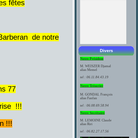
es fêtes
 Barberan de notre
Divers
Notre Président
M. WEISZER Djamal
alias Memel
tel : 06.11.84.43.19
Notre Trésorier
ns 77
M. GONDAL François
​alias Fanfan
ise !!!
tel : 06.08.69.58.94
Notre Secrétaire
M.
LEMOINE
Claude
 !!!
alias Riri
tel : 06.82.27.17.56