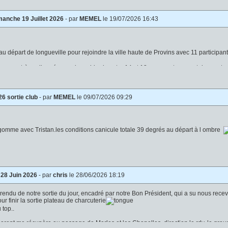
manche 19 Juillet 2026
- par
MEMEL
le 19/07/2026 16:43
r au départ de longueville pour rejoindre la ville haute de Provins avec 11 participan
cours très vallonné avec des raidards entre 14 et 18 pour cent sur certains secte
e très grosses
26 sortie club
- par
MEMEL
le 09/07/2026 09:29
sans gravité
pour changer lol en début de parcours donc
e Fontenay Trésigny
invité depuis longtemps par l intermédiaire de Marc.
gomme avec Tristan.les conditions canicule totale 39 degrés au départ à l ombre
ille pour leur accueil à leur domicile ,un Lorenzo qui nous à concocté un parcours 
 nos bidons
b pour une
tion de Saint Méry puis contournement du château de Bombon pour retourner à notre
i nous a fait grand bien.
glacière était la bienvenue
 28 Juin 2026
- par
chris
le 28/06/2026 18:19
dio bande FM (vtt ) de la matinée,
Florent (vtt) ,Chris Gravel , Lorenzo 
 rendu de notre sortie du jour, encadré par notre Bon Président, qui a su nous recevo
Rubelles pour la deuxième boucle.nous avons enchaîné 42 km
de chemins 
r finir la sortie plateau de charcuterie
vec un terrain sec et
 top..
ine à toutes et tous je vous donne rdv pour Dimanche prochain pour notre procha
 et un
Florent me récupère au passage de Marles et les Chapelles, direction le rdv, le gro
e 480 m dans des conditions difficile
avec la chaleur pas de crevaison pas de