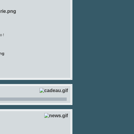
o !
ang