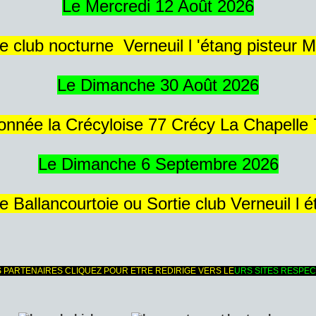
Le Mercredi 12 Août 2026
ie club nocturne Verneuil l 'étang pisteur 
Le Dimanche 30 Août 2026
nnée la Crécyloise 77 Crécy La Chapelle
Le Dimanche 6 Septembre 2026
 Ballancourtoie ou Sortie club Verneuil l 
 PARTENAIRES CLIQUEZ POUR ETRE REDIRIGE VERS LE
URS SITES RESPEC