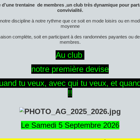
 d'une trentaine de membres ,un club très dynamique pour par
convivialité.
 notre discipline à notre rythme que ce soit en mode loisirs ou en mo
moyenne
saison complète, soit en participant à des randonnées payantes ou d
membres.
Au club
notre première devise
uand tu veux, avec qui tu veux, et quan
!!
Le Samedi 5 Septembre 2026