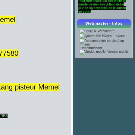
Pour être inscrit sur notre site en
qualité de membre ,il faut être à
jour de sa cotisation de la saison
en cours
Memel
Webmaster - Infos
Webmestre
Favoris
Recommander
 77580
Version mobile
étang pisteur Memel
TIFS