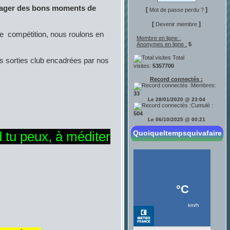
tager des bons moments de
[
]
Mot de passe perdu ?
[
]
Devenir membre
de compétition, nous roulons en
Membre en ligne :
Anonymes en ligne :
5
Total
es sorties club encadrées par nos
visites:
5357700
Record connectés :
Membres:
33
Le 28/01/2020 @ 23:04
Cumulé :
504
Le 06/10/2025 @ 00:21
d tu peux, à méditer
Quoiqueltempsquivafaire