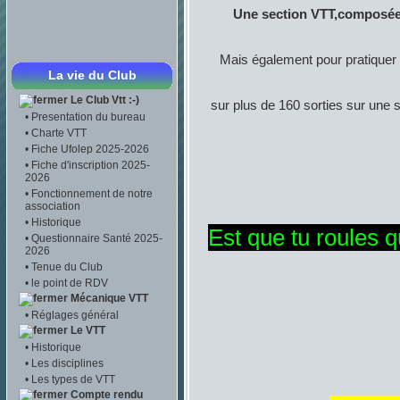
Une section VTT,composée
​Mais également pour pratiquer
La vie du Club
Le Club Vtt :-)
sur plus de 160 sorties sur une 
•
Presentation du bureau
•
Charte VTT
•
Fiche Ufolep 2025-2026
•
Fiche d'inscription 2025-
2026
•
Fonctionnement de notre
association
•
Historique
Est que tu roules q
•
Questionnaire Santé 2025-
2026
•
Tenue du Club
•
le point de RDV
Mécanique VTT
•
Réglages général
Le VTT
•
Historique
•
Les disciplines
•
Les types de VTT
Compte rendu