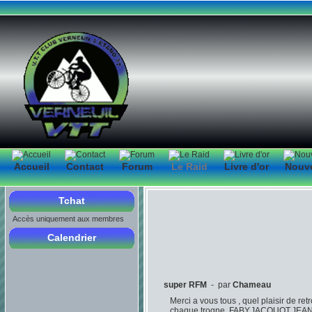
Accueil
Contact
Forum
Le Raid
Livre d'or
Nouv
Tchat
Accès uniquement aux membres
Calendrier
super RFM
- par
Chameau
Merci a vous tous , quel plaisir de re
chaque trogne ,FABY,JACQUOT,JEAN-JE