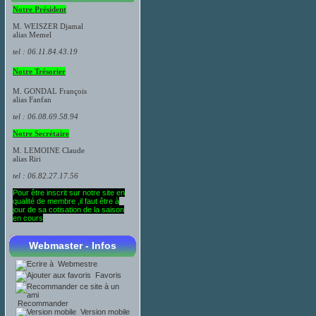
Notre Président
M. WEISZER Djamal
alias Memel
tel : 06.11.84.43.19
Notre Trésorier
M. GONDAL François
​alias Fanfan
tel : 06.08.69.58.94
Notre Secrétaire
M.
LEMOINE
Claude
alias Riri
tel : 06.82.27.17.56
Pour être inscrit sur notre site en
qualité de membre ,il faut être à
jour de sa cotisation de la saison
en cours
Webmaster - Infos
Webmestre
Favoris
Recommander
Version mobile