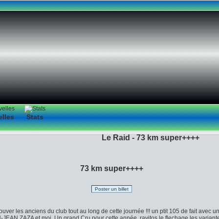
elles
Stats
Le Raid - 73 km super++++
73 km super++++
Poster un billet
trouver les anciens du club tout au long de cette journée !!! un ptit 105 de fait avec
AN,ZAZA et moi. Un grand Cru pour cette année ,ravitos,le flechage,les variante