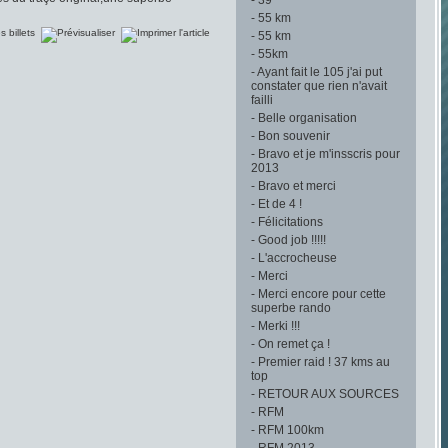
-
39
-
55 km
-
55 km
-
55km
-
Ayant fait le 105 j'ai put
constater que rien n'avait
failli
-
Belle organisation
-
Bon souvenir
-
Bravo et je m'insscris pour
2013
-
Bravo et merci
-
Et de 4 !
-
Félicitations
-
Good job !!!!!
-
L'accrocheuse
-
Merci
-
Merci encore pour cette
superbe rando
-
Merki !!!
-
On remet ça !
-
Premier raid ! 37 kms au
top
-
RETOUR AUX SOURCES
-
RFM
-
RFM 100km