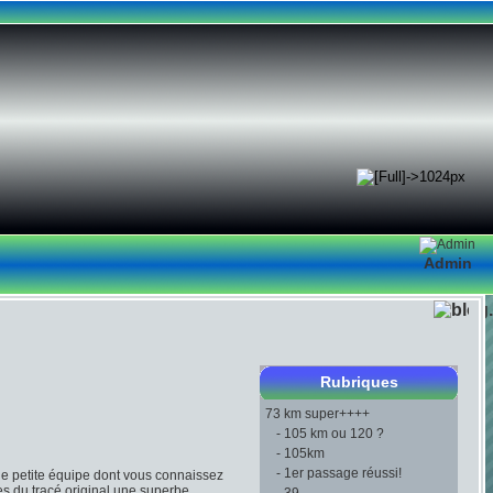
Admin
Rubriques
73 km super++++
-
105 km ou 120 ?
-
105km
-
1er passage réussi!
 une petite équipe dont vous connaissez
s du traçé original,une superbe