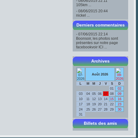
- 08/06/2015 22:11
105km ...
- 08/06/2015 20:44
nickel ...
Derniers commentaires
- 07/06/2015 22:14
Boonsoir, les photos sont
présentes sur notre page
facebookvoir ICI ...
Archives
Août 2026
L
M
M
J
V
S
D
01
02
03
04
05
06
07
08
09
10
11
12
13
14
15
16
17
18
19
20
21
22
23
24
25
26
27
28
29
30
31
Billets des amis