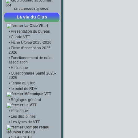
Cumulé :
504
Le 06/10/2025 @ 00:21
La vie du Club
Le Club Vtt :-)
•
Presentation du bureau
•
Charte VTT
•
Fiche Ufolep 2025-2026
•
Fiche d'inscription 2025-
2026
•
Fonctionnement de notre
association
•
Historique
•
Questionnaire Santé 2025-
2026
•
Tenue du Club
•
le point de RDV
Mécanique VTT
•
Réglages général
Le VTT
•
Historique
•
Les disciplines
•
Les types de VTT
Compte rendu
Réunion Bureau
•
CR AG 2018