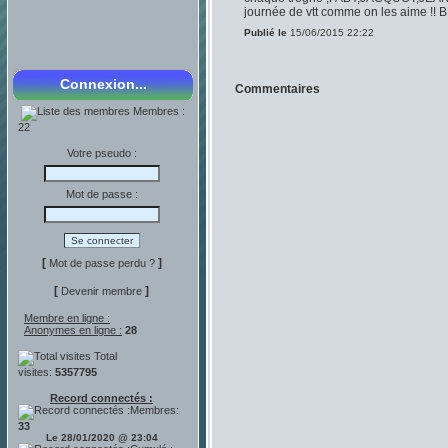
journée de vtt comme on les aime !! B
Publié le
15/06/2015 22:22
Connexion...
Commentaires
Membres :
22
Votre pseudo :
Mot de passe :
[
]
Mot de passe perdu ?
[
]
Devenir membre
Membre en ligne :
Anonymes en ligne :
28
Total
visites:
5357795
Record connectés :
Membres:
33
Le 28/01/2020 @ 23:04