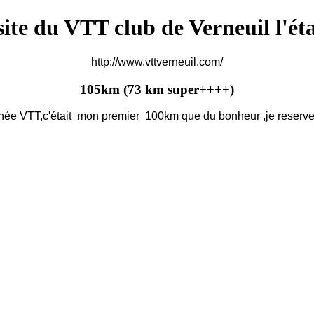
 site du VTT club de Verneuil l'ét
http://www.vttverneuil.com/
105km (73 km super++++)
urnée VTT,c'était mon premier 100km que du bonheur ,je reser